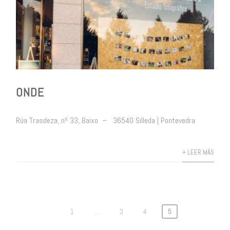
ONDE
Rúa Trasdeza, nº 33, Baixo – 36540 Silleda | Pontevedra
+ LEER MÁS
1
…
3
4
5
Paginación